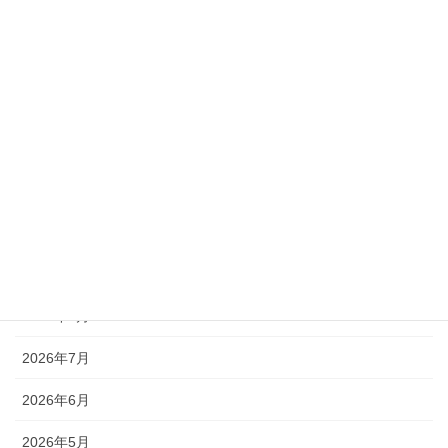
第32期定時株主総会決議ご通知
投
ペ
ペ
ペ
ペ
ペ
«
1
2
3
4
…
11
»
稿
ー
ー
ー
ー
ー
ジ
ジ
ジ
ジ
ジ
の
ペ
ー
カテゴリー
ジ
お知らせ
送
り
アーカイブ
2026年8月
2026年7月
2026年6月
2026年5月